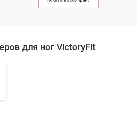
Показать весь прайс
ов для ног VictoryFit