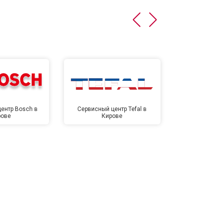
ентр Bosch в
Сервисный центр Tefal в
Сервисный це
рове
Кирове
Ки