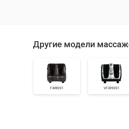
Другие модели массажер
F-M8001
VF-M9001