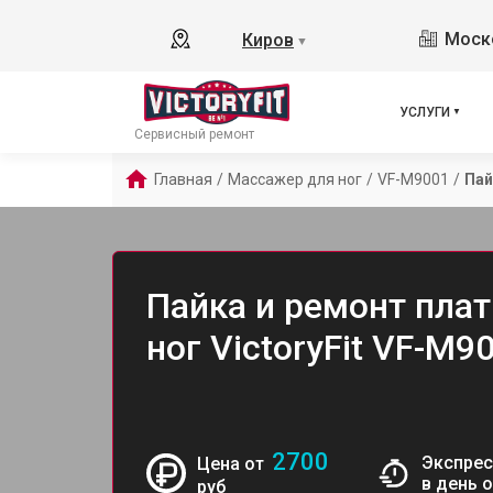
Моско
Киров
▼
УСЛУГИ
Сервисный ремонт
Главная
/
Массажер для ног
/
VF-M9001
/
Пай
Пайка и ремонт пла
ног VictoryFit VF-M9
2700
Экспрес
Цена от
в день 
руб