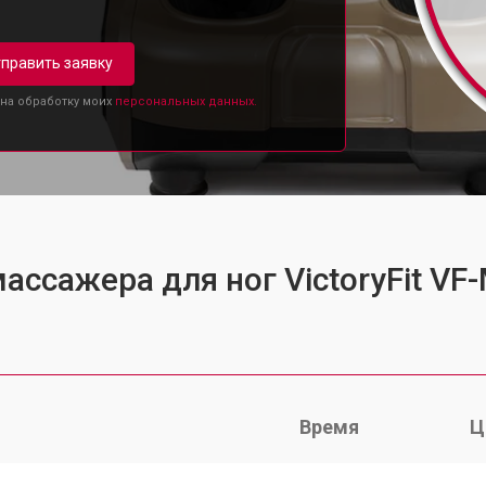
править заявку
 на обработку моих
персональных данных.
ассажера для ног VictoryFit VF
Время
Ц