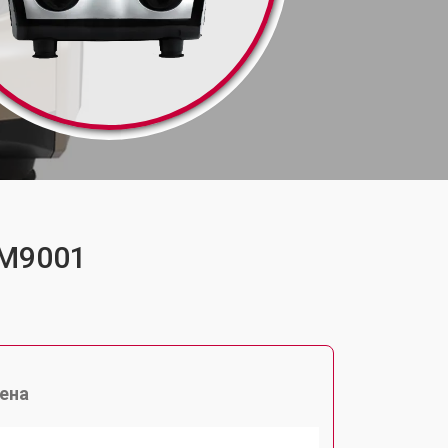
-M9001
ена