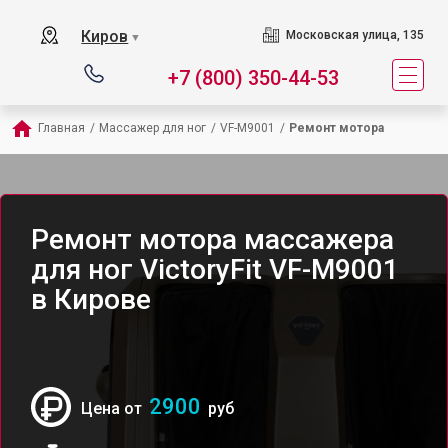
Киров
Московская улица, 135
▼
+7 (800) 350-44-53
Главная
/
Массажер для ног
/
VF-M9001
/
Ремонт мотора
Ремонт мотора массажера
для ног VictoryFit VF-M9001
в Кирове
2900
Цена от
руб