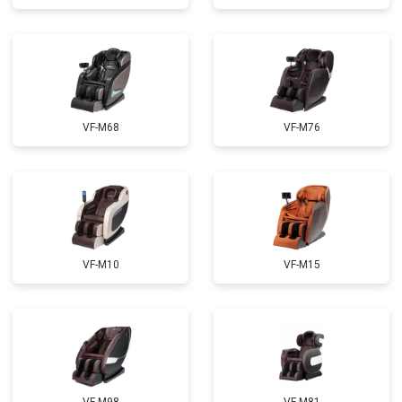
Ремонт сканера
от 4800 ₽
Заказать
Ремонт купюроприемника
от 4700 ₽
Заказать
Замена сетевого трансформатора
от 4500 ₽
Заказать
Ремонт микро-лифта
от 5500 ₽
Заказать
VF-M68
VF-M76
VF-M10
VF-M15