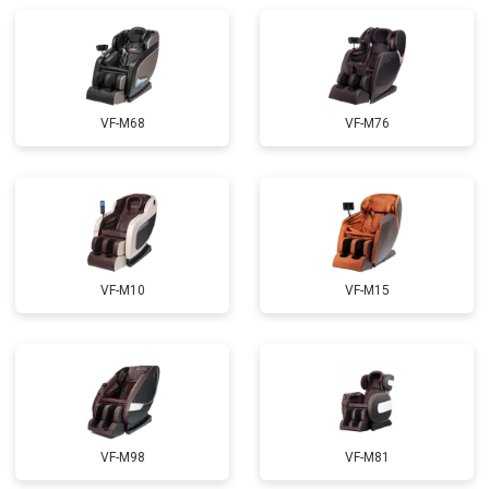
Ремонт сканера
от 4800 ₽
Заказать
Ремонт купюроприемника
от 4700 ₽
Заказать
Замена сетевого трансформатора
от 4500 ₽
Заказать
VF-M68
VF-M76
VF-M10
VF-M15
VF-M98
VF-M81