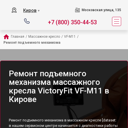
Киров
Московская улица, 135
▼
+7 (800) 350-44-53
Главная
/
Массажное кресло
/
VF-M11
/
Ремонт подъемного механизма
Ремонт подъемного
механизма массажного
кресла VictoryFit VF-M11 в
Кирове
Ремонт подъемного механизма в массажном кресле [dataset:
в нашем сервисном центре начинается с диагностики работы