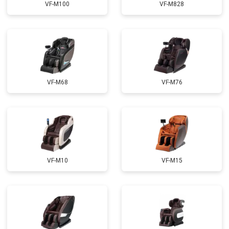
VF-M100
VF-M828
Ремонт сканера
от 4800 ₽
Заказать
Ремонт купюроприемника
от 4700 ₽
Заказать
Замена сетевого трансформатора
от 4500 ₽
Заказать
Ремонт микро-лифта
от 5500 ₽
Заказать
VF-M68
VF-M76
VF-M10
VF-M15