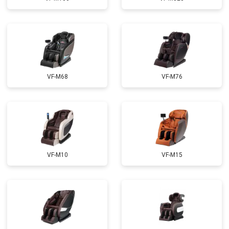
Ремонт сканера
от 4800 ₽
Заказать
Ремонт купюроприемника
от 4700 ₽
Заказать
Замена сетевого трансформатора
от 4500 ₽
Заказать
Ремонт микро-лифта
от 5500 ₽
Заказать
VF-M68
VF-M76
VF-M10
VF-M15