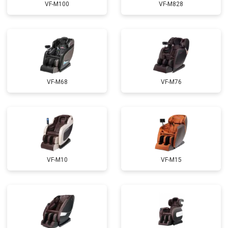
VF-M100
VF-M828
Ремонт сканера
от 4800 ₽
Заказать
Ремонт купюроприемника
от 4700 ₽
Заказать
Замена сетевого трансформатора
от 4500 ₽
Заказать
Ремонт микро-лифта
от 5500 ₽
Заказать
VF-M68
VF-M76
VF-M10
VF-M15