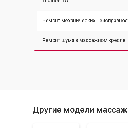
Полное ТО
Ремонт механических неисправнос
Ремонт шума в массажном кресле
Ремонт подъемного механизма
Ремонт основного массажного бло
Замена двигателя подъема/спуска
Другие модели массажн
Замена основного двигателя