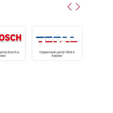
т 4500 ₽
Заказать
т 5500 ₽
Заказать
ентр Bosch в
Сервисный центр Tefal в
Сервисный це
рове
Кирове
Ки