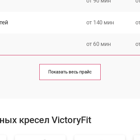
от 90 мин
о
тей
от 140 мин
о
от 60 мин
о
от 150 мин
о
Показать весь прайс
ка
от 90 мин
о
от 60 мин
о
ых кресел VictoryFit
от 80 мин
о