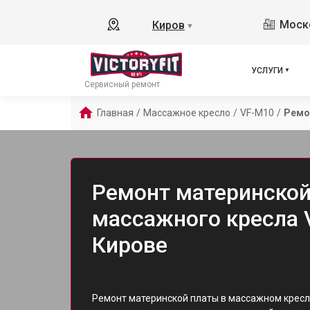
Моско
Киров
▼
УСЛУГИ
Сервисный ремонт
Главная
/
Массажное кресло
/
VF-M10
/
Ремо
Ремонт материнской
массажного кресла V
Кирове
Ремонт материнской платы в массажном кресле