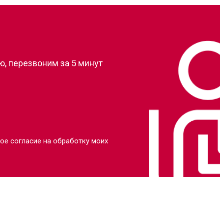
от 90 мин
о
?
от 110 мин
о
, перезвоним за 5 минут
от 80 мин
о
от 110 мин
о
от 70 мин
о
ое согласие на обработку моих
от 130 мин
о
от 80 мин
о