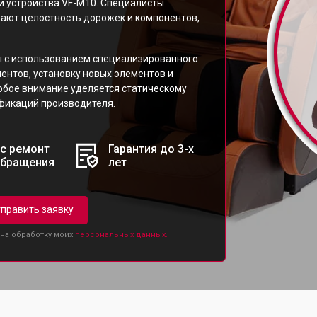
и устройства VF-M10. Специалисты
ают целостность дорожек и компонентов,
 с использованием специализированного
ентов, установку новых элементов и
обое внимание уделяется статическому
фикаций производителя.
с ремонт
Гарантия до 3-х
обращения
лет
править заявку
 на обработку моих
персональных данных.