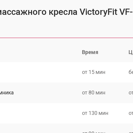
ассажного кресла VictoryFit VF
Время
Ц
от 15 мин
б
мника
от 80 мин
о
от 130 мин
о