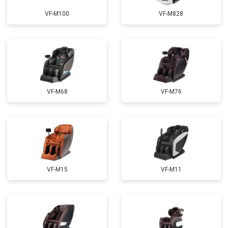
Ремонт электропроводки
от 3900 ₽
Заказать
VF-M100
VF-M828
Ремонт сканера
от 4800 ₽
Заказать
Ремонт купюроприемника
от 4700 ₽
Заказать
Замена сетевого трансформатора
от 4500 ₽
Заказать
Ремонт микро-лифта
от 5500 ₽
Заказать
VF-M68
VF-M76
VF-M15
VF-M11