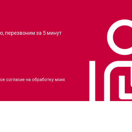
?
от 90 мин
о
, перезвоним за 5 минут
от 110 мин
о
от 110 мин
о
от 70 мин
о
ое согласие на обработку моих
от 130 мин
о
от 80 мин
о