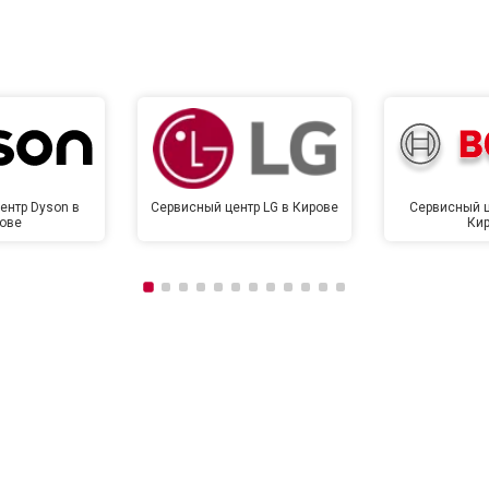
от 120 мин
о
от 90 мин
о
ентр Dyson в
Сервисный центр LG в Кирове
Сервисный ц
ове
Ки