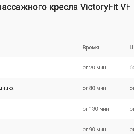
ассажного кресла VictoryFit VF
Время
Ц
от 20 мин
б
мника
от 80 мин
о
от 130 мин
о
от 90 мин
о