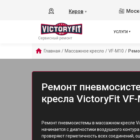
Моско
Киров
▼
УСЛУГИ
Сервисный ремонт
Главная
/
Массажное кресло
/
VF-M10
/
Ремо
Ремонт пневмосист
кресла VictoryFit VF
Ремонт пневмосистемы в массажном кресле Vic
начинается с диагностики воздушного контура
проверяют герметичность всех соединений, о