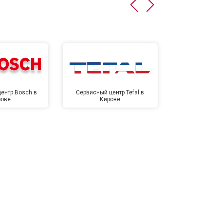
т 4500 ₽
Заказать
т 5500 ₽
Заказать
ентр Bosch в
Сервисный центр Tefal в
Сервисный це
рове
Кирове
Ки