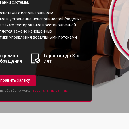
вании системы.
осистемы с использованием
ие и устранение неисправностей (заделка
 а также тестирование восстановленной
еляется замене изношенных
тики управления воздушными потоками.
с ремонт
Гарантия до 3-х
обращения
лет
править заявку
 на обработку моих
персональных данных.