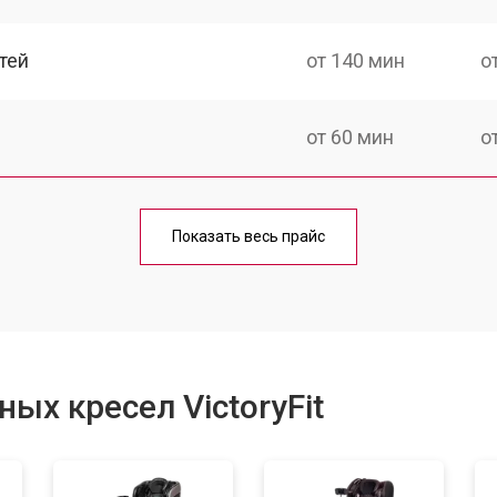
тей
от 140 мин
о
от 60 мин
о
от 150 мин
о
Показать весь прайс
ка
от 90 мин
о
от 60 мин
о
ых кресел VictoryFit
от 80 мин
о