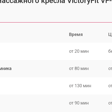
ассажного кресла VictoryFit VF
Время
Ц
от 20 мин
б
мника
от 80 мин
о
от 130 мин
о
от 90 мин
о