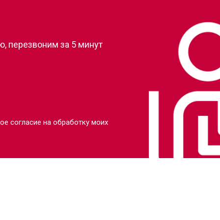
?
от 90 мин
о
, перезвоним за 5 минут
от 110 мин
о
от 80 мин
о
от 110 мин
о
ое согласие на обработку моих
от 70 мин
о
от 80 мин
о