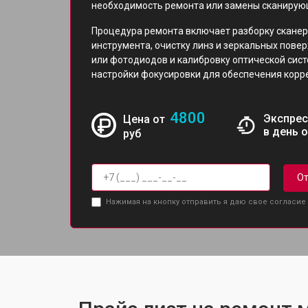
необходимость ремонта или замены сканирую
Процедура ремонта включает разборку сканер
инструмента, очистку линз и зеркальных пове
или фотодиодов и калибровку оптической сис
настройки фокусировки для обеспечения корре
4800
Экспрес
Цена от
в день 
руб
От
Нажимая на кнопку отправить я даю свое согласие