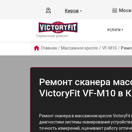
Моско
Киров
▼
УСЛУГИ
Сервисный ремонт
Главная
/
Массажное кресло
/
VF-M10
/
Ремо
Ремонт сканера мас
VictoryFit VF-M10 в 
Ремонт сканера в массажном кресле VictoryFit
диагностики системы сканирования устройств
точность измерений, оценивают работу оптич