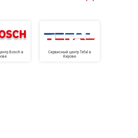
т 4500 ₽
Заказать
т 5500 ₽
Заказать
ентр Bosch в
Сервисный центр Tefal в
Сервисный це
рове
Кирове
Ки