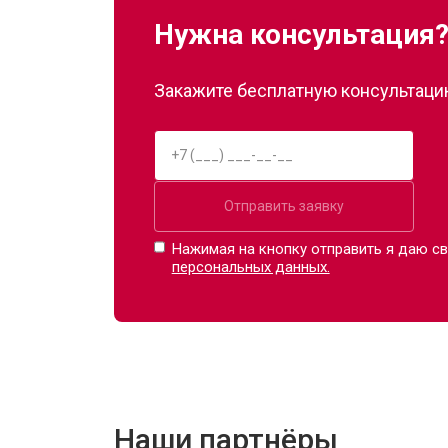
Нужна консультация
Замена сканера
Закажите бесплатную консультацию
Ремонт пневмокамеры
Ремонт пневмосистемы
Отправить заявку
Ремонт пульта управления
Нажимая на кнопку отправить я даю св
персональных данных.
Ремонт электропроводки
Ремонт купюроприемника
Наши партнёры