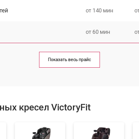
тей
от 140 мин
о
от 60 мин
о
от 150 мин
о
Показать весь прайс
ка
от 90 мин
о
от 60 мин
о
ых кресел VictoryFit
от 80 мин
о