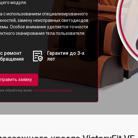
щего модуля.
а с использованием специализированного
рхностей, замену неисправных светодиодов
темы. Особое внимание уделяется точности
ктного сканирования тела пользователя.
с ремонт
Гарантия до 3-х
обращения
лет
править заявку
 на обработку моих
персональных данных.