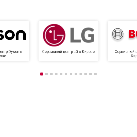
от 120 мин
о
от 90 мин
о
ентр Dyson в
Сервисный центр LG в Кирове
Сервисный ц
ове
Ки