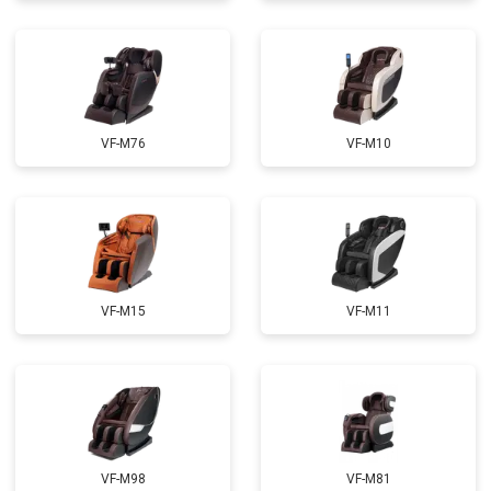
Ремонт купюроприемника
от 4700 ₽
Заказать
Замена сетевого трансформатора
от 4500 ₽
Заказать
Ремонт микро-лифта
от 5500 ₽
Заказать
VF-M76
VF-M10
VF-M15
VF-M11
VF-M98
VF-M81