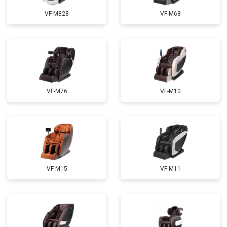
Ремонт электропроводки
от 3900 ₽
Заказать
VF-M828
VF-M68
Ремонт сканера
от 4800 ₽
Заказать
Ремонт купюроприемника
от 4700 ₽
Заказать
Замена сетевого трансформатора
от 4500 ₽
Заказать
Ремонт микро-лифта
от 5500 ₽
Заказать
VF-M76
VF-M10
VF-M15
VF-M11