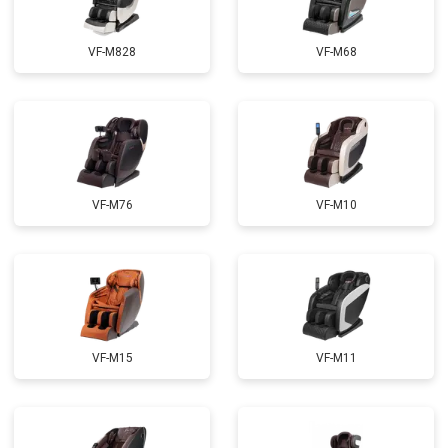
Ремонт электропроводки
от 3900 ₽
Заказать
VF-M828
VF-M68
Ремонт сканера
от 4800 ₽
Заказать
Ремонт купюроприемника
от 4700 ₽
Заказать
Замена сетевого трансформатора
от 4500 ₽
Заказать
Ремонт микро-лифта
от 5500 ₽
Заказать
VF-M76
VF-M10
VF-M15
VF-M11