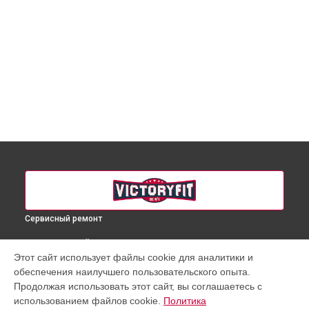
Сервисный ремонт
ВЫБЕРИ СВОЙ ГОРОД
Этот сайт использует файлы cookie для аналитики и
Прошивка массажного кресла VF-M11 VictoryFit в
обеспечения наилучшего пользовательского опыта.
Краснодаре
Продолжая использовать этот сайт, вы соглашаетесь с
Прошивка массажного кресла VF-M11 VictoryFit в
Ростове-
использованием файлов cookie.
Политика
на-Дону