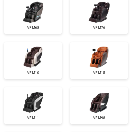
Ремонт купюроприемника
от 4700 ₽
Заказать
Замена сетевого трансформатора
от 4500 ₽
Заказать
Ремонт микро-лифта
от 5500 ₽
Заказать
VF-M68
VF-M76
VF-M10
VF-M15
VF-M11
VF-M98