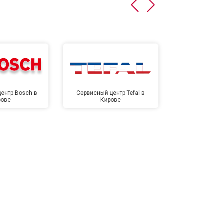
т 4500 ₽
Заказать
т 5500 ₽
Заказать
ентр Bosch в
Сервисный центр Tefal в
Сервисный це
рове
Кирове
Ки