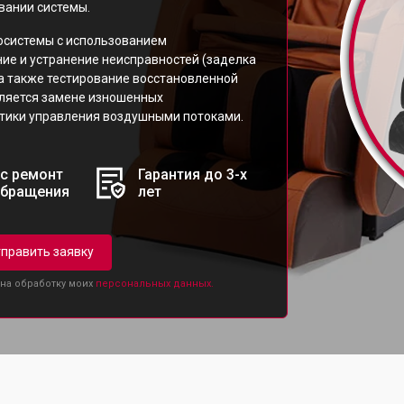
вании системы.
осистемы с использованием
ие и устранение неисправностей (заделка
 а также тестирование восстановленной
еляется замене изношенных
тики управления воздушными потоками.
с ремонт
Гарантия до 3-х
обращения
лет
править заявку
 на обработку моих
персональных данных.