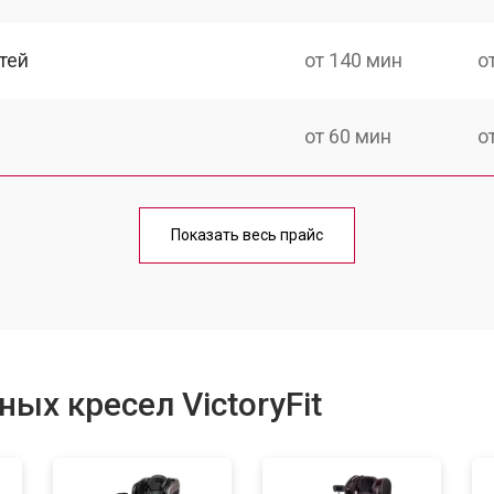
тей
от 140 мин
о
от 60 мин
о
от 150 мин
о
Показать весь прайс
ка
от 90 мин
о
от 60 мин
о
ых кресел VictoryFit
от 80 мин
о