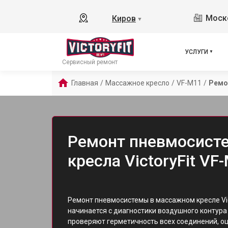
Моско
Киров
▼
УСЛУГИ
Сервисный ремонт
Главная
/
Массажное кресло
/
VF-M11
/
Ремо
Ремонт пневмосист
кресла VictoryFit VF
Ремонт пневмосистемы в массажном кресле Vic
начинается с диагностики воздушного контура
проверяют герметичность всех соединений, о