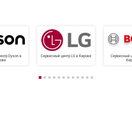
от 120 мин
о
от 90 мин
о
ентр Dyson в
Сервисный центр LG в Кирове
Сервисный ц
ове
Ки