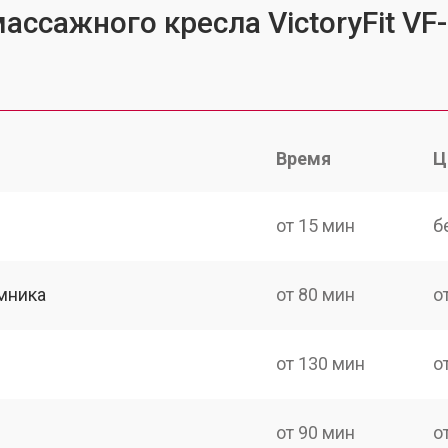
ассажного кресла VictoryFit VF
Время
Ц
от 15 мин
б
мника
от 80 мин
о
от 130 мин
о
от 90 мин
о