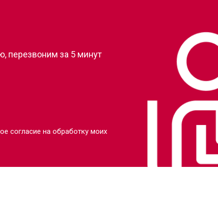
?
от 90 мин
о
, перезвоним за 5 минут
от 110 мин
о
от 110 мин
о
от 70 мин
о
ое согласие на обработку моих
от 130 мин
о
от 80 мин
о