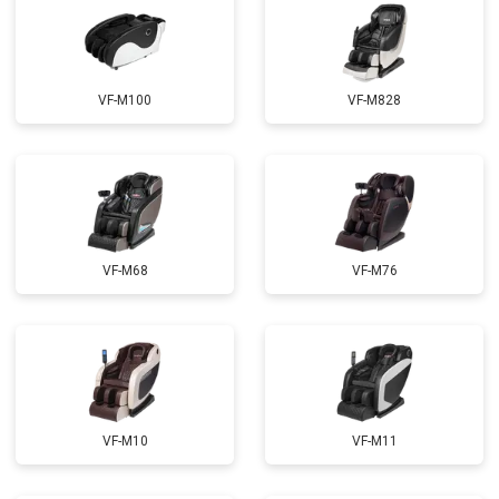
Ремонт пульта управления
от 4200 ₽
Заказать
Ремонт электропроводки
от 3900 ₽
Заказать
VF-M100
VF-M828
Ремонт сканера
от 4800 ₽
Заказать
Ремонт купюроприемника
от 4700 ₽
Заказать
Замена сетевого трансформатора
от 4500 ₽
Заказать
Ремонт микро-лифта
от 5500 ₽
Заказать
VF-M68
VF-M76
VF-M10
VF-M11