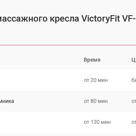
ассажного кресла VictoryFit VF
Время
Ц
от 20 мин
б
мника
от 80 мин
о
от 130 мин
о