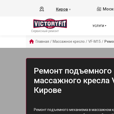
Моско
Киров
▼
УСЛУГИ
Сервисный ремонт
Главная
/
Массажное кресло
/
VF-M15
/
Ремо
Ремонт подъемного
массажного кресла V
Кирове
Ремонт подъемного механизма в массажном кр