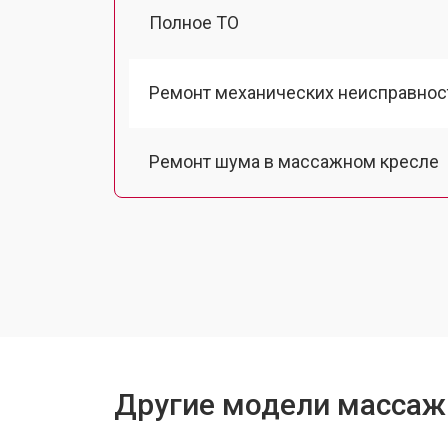
Полное ТО
Ремонт механических неисправнос
Ремонт шума в массажном кресле
Ремонт основного массажного бло
Замена двигателя подъема/спуска
Замена основного двигателя
Другие модели массажн
Замена замка