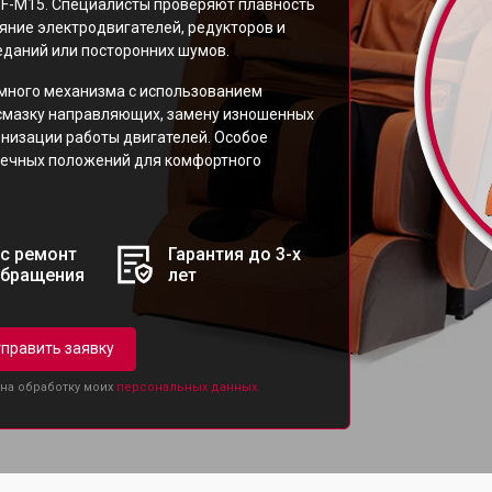
 VF-M15. Специалисты проверяют плавность
яние электродвигателей, редукторов и
даний или посторонних шумов.
много механизма с использованием
 смазку направляющих, замену изношенных
онизации работы двигателей. Особое
нечных положений для комфортного
с ремонт
Гарантия до 3-х
обращения
лет
править заявку
 на обработку моих
персональных данных.