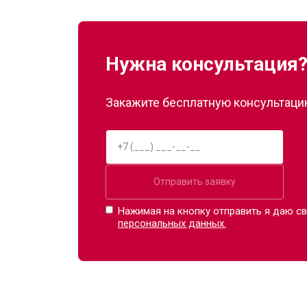
Замена сканера
Нужна консультация
Ремонт пневмокамеры
Закажите бесплатную консультацию
Ремонт пневмосистемы
Ремонт пульта управления
Отправить заявку
Ремонт электропроводки
Нажимая на кнопку отправить я даю св
персональных данных.
Ремонт сканера
Ремонт купюроприемника