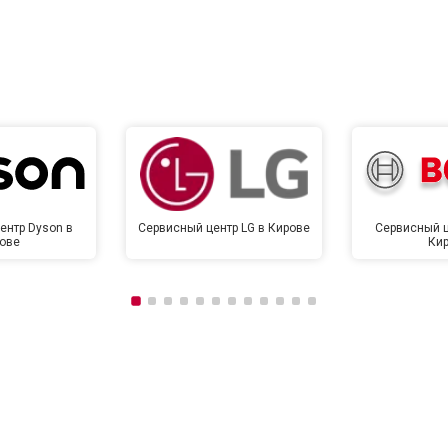
от 120 мин
о
от 90 мин
о
ентр Dyson в
Сервисный центр LG в Кирове
Сервисный ц
ове
Ки