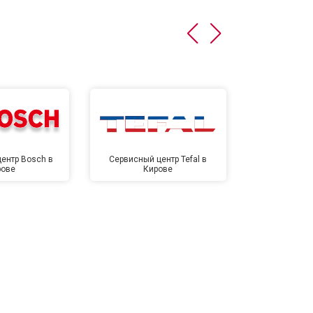
т 4500 ₽
Заказать
т 5500 ₽
Заказать
ентр Bosch в
Сервисный центр Tefal в
Сервисный це
рове
Кирове
Ки