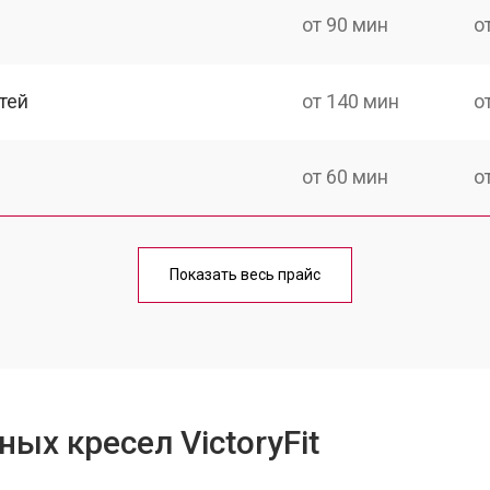
от 90 мин
о
тей
от 140 мин
о
от 60 мин
о
ка
от 90 мин
о
Показать весь прайс
от 60 мин
о
от 80 мин
о
ых кресел VictoryFit
от 100 мин
о