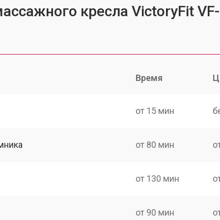
ассажного кресла VictoryFit VF
Время
Ц
от 15 мин
б
мника
от 80 мин
о
от 130 мин
о
от 90 мин
о