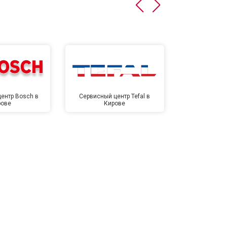
т 4500 ₽
Заказать
т 5500 ₽
Заказать
ентр Bosch в
Сервисный центр Tefal в
Сервисный це
рове
Кирове
Ки