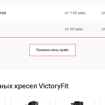
тей
от 140 мин
о
от 60 мин
о
от 150 мин
о
Показать весь прайс
ка
от 90 мин
о
от 60 мин
о
ых кресел VictoryFit
от 80 мин
о