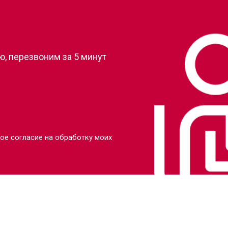
?
от 110 мин
о
, перезвоним за 5 минут
от 80 мин
о
от 110 мин
о
от 70 мин
о
ое согласие на обработку моих
от 130 мин
о
от 80 мин
о