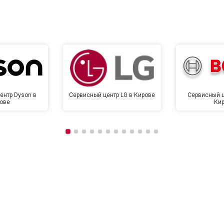
от 120 мин
о
от 90 мин
о
ентр Dyson в
Сервисный центр LG в Кирове
Сервисный ц
ове
Ки