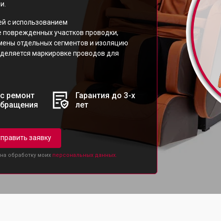
и.
ей с использованием
 поврежденных участков проводки,
мены отдельных сегментов и изоляцию
уделяется маркировке проводов для
с ремонт
Гарантия до 3-х
обращения
лет
править заявку
 на обработку моих
персональных данных.