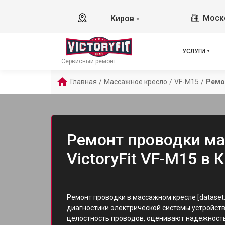
Моско
Киров
▼
УСЛУГИ
Сервисный ремонт
Главная
/
Массажное кресло
/
VF-M15
/
Ремо
Ремонт проводки ма
VictoryFit VF-M15 в 
Ремонт проводки в массажном кресле [dataset
диагностики электрической системы устройст
целостность проводов, оценивают надежность