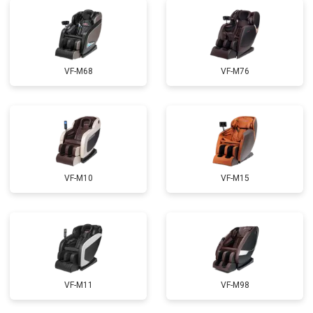
Ремонт сканера
от 4800 ₽
Заказать
Ремонт купюроприемника
от 4700 ₽
Заказать
Замена сетевого трансформатора
от 4500 ₽
Заказать
VF-M68
VF-M76
Ремонт микро-лифта
от 5500 ₽
Заказать
VF-M10
VF-M15
VF-M11
VF-M98