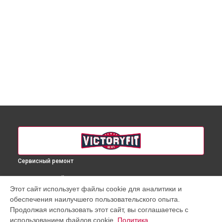
Сервисный ремонт
ВЫБЕРИ СВОЙ ГОРОД
Этот сайт использует файлы cookie для аналитики и
Ремонт массажного кресла VF-M58 VictoryFit в
Краснодаре
обеспечения наилучшего пользовательского опыта.
Ремонт массажного кресла VF-M58 VictoryFit в
Ростове-на-
Продолжая использовать этот сайт, вы соглашаетесь с
Дону
использованием файлов cookie.
Политика