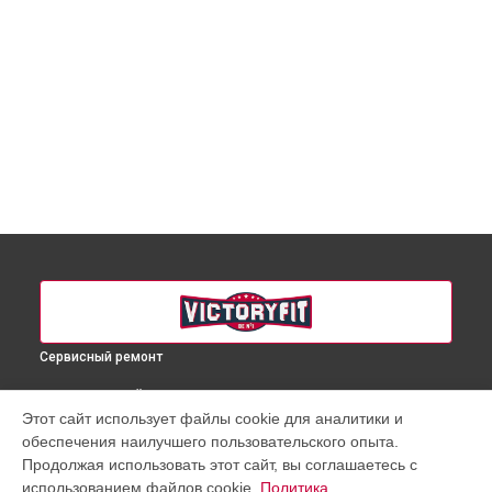
Сервисный ремонт
ВЫБЕРИ СВОЙ ГОРОД
Этот сайт использует файлы cookie для аналитики и
Ремонт массажного кресла VF-M76 VictoryFit в
Краснодаре
обеспечения наилучшего пользовательского опыта.
Ремонт массажного кресла VF-M76 VictoryFit в
Ростове-на-
Продолжая использовать этот сайт, вы соглашаетесь с
Дону
использованием файлов cookie.
Политика