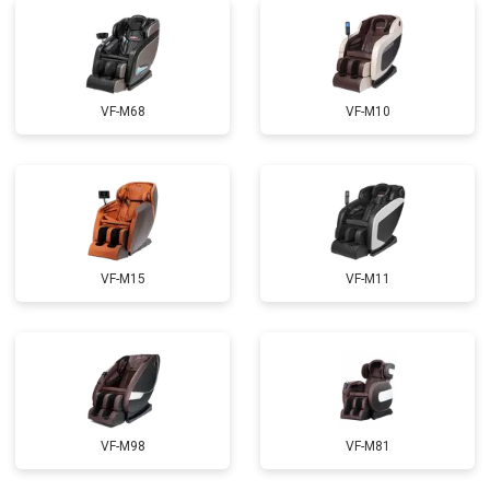
Ремонт сканера
от 4800 ₽
Заказать
Ремонт купюроприемника
от 4700 ₽
Заказать
Замена сетевого трансформатора
от 4500 ₽
Заказать
VF-M68
VF-M10
Ремонт микро-лифта
от 5500 ₽
Заказать
VF-M15
VF-M11
VF-M98
VF-M81