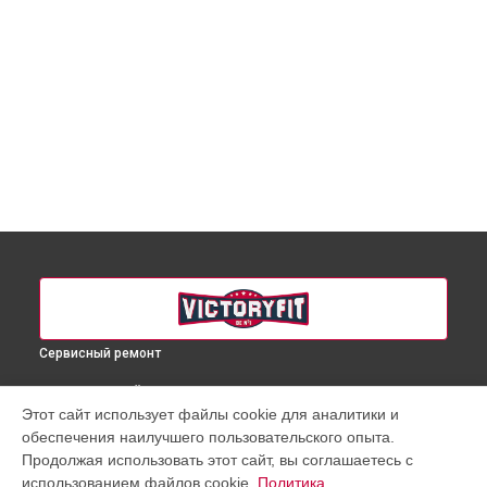
Сервисный ремонт
ВЫБЕРИ СВОЙ ГОРОД
Этот сайт использует файлы cookie для аналитики и
Ремонт массажного кресла VF-M98 VictoryFit в
Краснодаре
обеспечения наилучшего пользовательского опыта.
Ремонт массажного кресла VF-M98 VictoryFit в
Ростове-на-
Продолжая использовать этот сайт, вы соглашаетесь с
Дону
использованием файлов cookie.
Политика