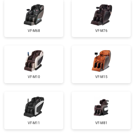
Ремонт сканера
от 4800 ₽
Заказать
Ремонт купюроприемника
от 4700 ₽
Заказать
Замена сетевого трансформатора
от 4500 ₽
Заказать
VF-M68
VF-M76
Ремонт микро-лифта
от 5500 ₽
Заказать
VF-M10
VF-M15
VF-M11
VF-M81