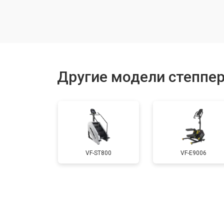
Замена рамы
Замена блока питания
Другие модели степперо
Ремонт или замена педалей
VF-ST800
VF-E9006