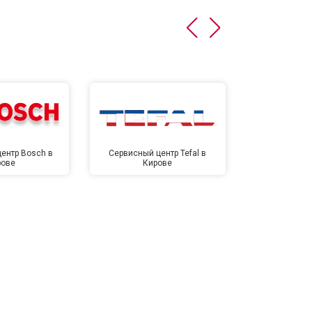
ентр Bosch в
Сервисный центр Tefal в
Сервисный це
рове
Кирове
Ки