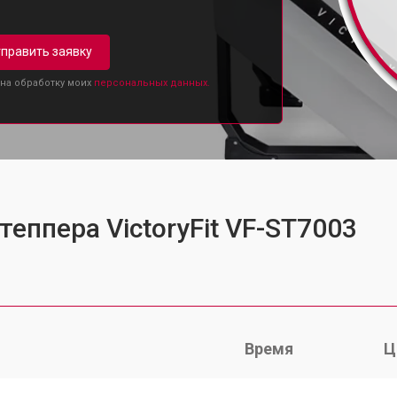
править заявку
 на обработку моих
персональных данных.
теппера VictoryFit VF-ST7003
Время
Ц