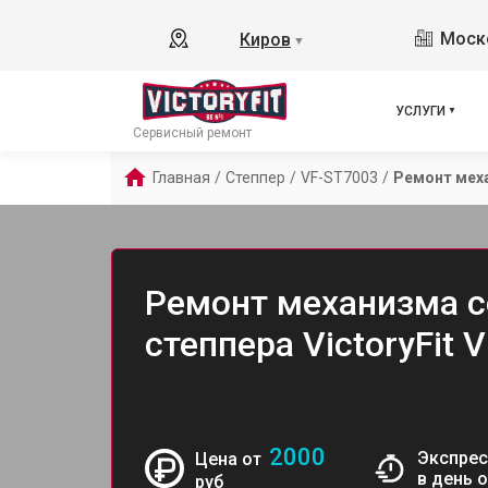
Моско
Киров
▼
УСЛУГИ
Сервисный ремонт
Главная
/
Степпер
/
VF-ST7003
/
Ремонт мех
Ремонт механизма с
степпера VictoryFit 
2000
Экспрес
Цена от
в день 
руб