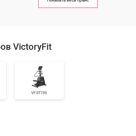
Показать весь прайс
от 70 мин
о
от 50 мин
о
в VictoryFit
от 60 мин
о
VF-ST700