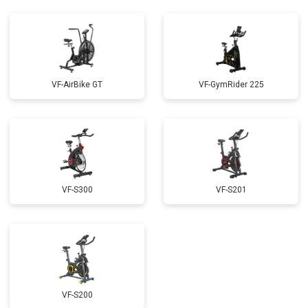
VF-AirBike GT
VF-GymRider 225
VF-S300
VF-S201
VF-S200