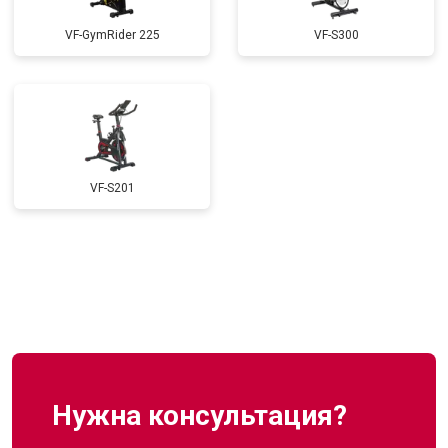
VF-GymRider 225
VF-S300
VF-S201
Нужна консультация?