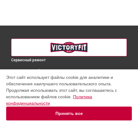
Сервисный ремонт
ВЫБЕРИ СВОЙ ГОРОД
Этот сайт использует файлы cookie для аналитики и
Замена/ремонт стабилизатора велотренажера VF-S200
обеспечения наилучшего пользовательского опыта.
VictoryFit в
Краснодаре
Продолжая использовать этот сайт, вы соглашаетесь с
Замена/ремонт стабилизатора велотренажера VF-S200
использованием файлов cookie.
Политика
VictoryFit в
Ростове-на-Дону
конфиденциальности
Замена/ремонт стабилизатора велотренажера VF-S200
VictoryFit в
Нижнем Новгороде
Принять все
Замена/ремонт стабилизатора велотренажера VF-S200
VictoryFit в
Новосибирске
Замена/ремонт стабилизатора велотренажера VF-S200
VictoryFit в
Челябинске