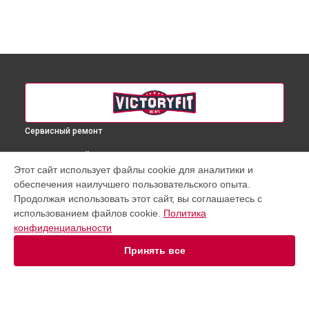
Сервисный ремонт
ВЫБЕРИ СВОЙ ГОРОД
Этот сайт использует файлы cookie для аналитики и
Ремонт виброплатформы VictoryFit в
Краснодаре
обеспечения наилучшего пользовательского опыта.
Ремонт виброплатформы VictoryFit в
Ростове-на-Дону
Продолжая использовать этот сайт, вы соглашаетесь с
Ремонт виброплатформы VictoryFit в
Нижнем Новгороде
использованием файлов cookie.
Политика
конфиденциальности
Ремонт виброплатформы VictoryFit в
Новосибирске
Ремонт виброплатформы VictoryFit в
Челябинске
Принять все
Ремонт виброплатформы VictoryFit в
Екатеринбурге
Ремонт виброплатформы VictoryFit в
Казани
Ремонт виброплатформы VictoryFit в
Уфе
Ремонт виброплатформы VictoryFit в
Воронеже