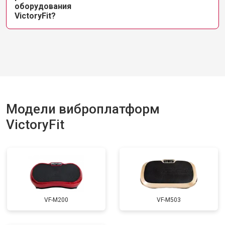
оборудования
VictoryFit?
Модели виброплатформ
VictoryFit
VF-M200
VF-M503